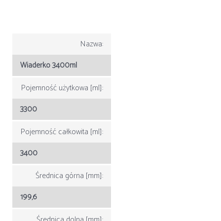
Nazwa:
Wiaderko 3400ml
Pojemność użytkowa [ml]:
3300
Pojemność całkowita [ml]:
3400
Średnica górna [mm]:
199,6
Średnica dolna [mm]: