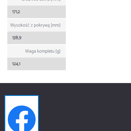
171,2
Wysokość z pokrywą [mm]:
138,9
Waga kompletu [g]:
124,1