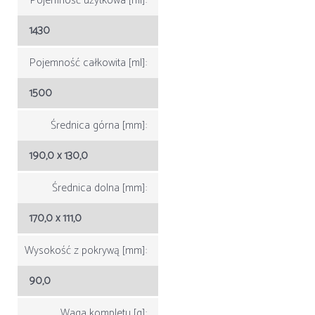
Pojemność użytkowa [ml]:
1430
Pojemność całkowita [ml]:
1500
Średnica górna [mm]:
190,0 x 130,0
Średnica dolna [mm]:
170,0 x 111,0
Wysokość z pokrywą [mm]:
90,0
Waga kompletu [g]: